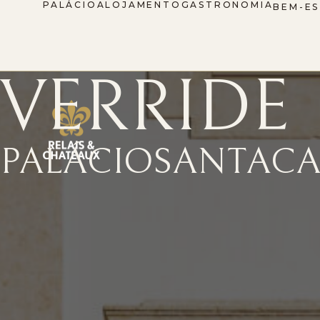
PALÁCIO
ALOJAMENTO
GASTRONOMIA
BEM-E
VERRIDE
PALÁCIO
SANTA
CA